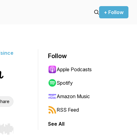
+ Follow
since
Follow
Apple Podcasts
れ
Spotify
Amazon Music
hare
RSS Feed
See All
r end. Hold shift to jump forward or backward.