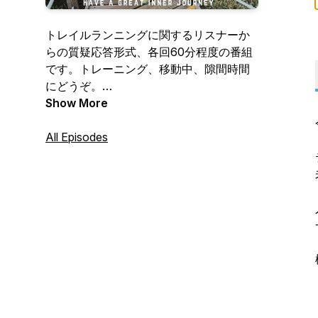
トレイルランニングに関するリスナーか
らの質疑応答形式、各回60分程度の番組
です。トレーニング、移動中、隙間時間
にどうぞ。
Show More
このポッドキャストを応援したい方は以
下リンクからPayPalで1円から投げ銭でき
All Episodes
ます！
https://paypal.me/trailrunnersjp
プロ松永紘明への質問は気軽にこちらへ
どうぞ
https://forms.gle/nWgdnevuuuZULQ128
プロフィールはこちら
https://www.facebook.com/trailrunners.hiroaki.mats