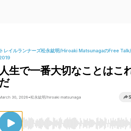
トレイルランナーズ松永紘明/Hiroaki MatsunagaのFree Talk/
2019
人生で一番大切なことはこ
だ
S
March 30, 2026
•
松永紘明/hiroaki matsunaga
Use Left/Right to seek, Home/End to jump to start o