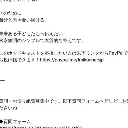
そのために
自分と向き合い続ける。
未来ある子どもたちへ伝えたい
松永紘明のシンプルで本質的な答えです。
このポッドキャストを応援したい方は以下リンクからPayPalで
ら投げ銭できます！
https://paypal.me/trailrunnersjp
---
質問・お便り絶賛募集中です。以下質問フォームへどしどしお
ださいね
◆質問フォーム